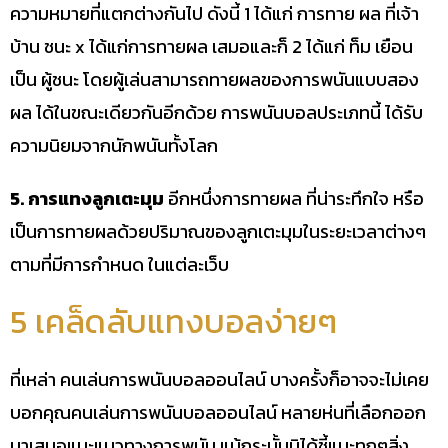
ความหมายที่แตกต่างกันไป ดังนี้ 1 ได้แก่ การทาย ผล ที่เจ้า
บ้าน ชนะ x ได้แก่การทายผล เสมอและก็ 2 ได้แก่ ท็ม เยือน
เป็น ผู้ชนะ โดยผู้เล่นสามารถทายผลของการพนันแบบสอง
ผล ได้ในขณะเดียวกันอีกด้วย การพนันบอลประเภทนี้ ได้รับ
ความนิยมจากนักพนันทั้งโลก
5. การแทงลูกเตะมุม
อีกหนึ่งการทายผล ที่น่าระทึกใจ หรือ
เป็นการทายผลด้วยปริมาณของลูกเตะมุมในระยะเวลาต่างๆ
ตามที่มีการกำหนด ในแต่ละเว็บ
5 เคล็ดลับแทงบอลง่ายๆ
ที่เหล่า คนเล่นการพนันบอลออนไลน์ บางครั้งก็อาจจะไม่เคย
บอกคุณคนเล่นการพนันบอลออนไลน์ หลายห่นที่เลือกออก
มาเสนอแนะแนวทางการพนัน แม้กระนั้นมิได้ชี้แนะทุกๆสิ่ง