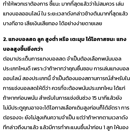
ทำให้พวกเราต้องการ ชี้แนะ มากที่สุดแล้วว่าไม่สมควร เล่น
แทงบอลออนไลน์ ใน ระยะเวลาดังกล่าวข้างต้นมากที่สุดแล้ว
บางทีอาจ เสียเงินเสียทอง ได้อย่างง่ายดายเลย
2. แทงบอลสด ลูก สูงต่ำ หรือ เตะมุม ได้โอกาสชนะ แทง
บอลสูงขึ้นยิ่งกว่า
ต่อมาประเด็นการแทงบอลสด จำเป็นต้องเลือกพนันบอล
ประเภทไหนดี เพราะว่าถ้าหากว่าคุณซื่นชอบ การเล่นแทงบอล
ออนไลน์ สองประเภทนี้ จำเป็นต้องมองสถานการณ์สำหรับใน
การแข่งบอลสดให้ดีว่า ควรที่จะต้องพนันประเภทไหน ได้แก่
ถ้าหากก่อนพนัน สำหรับในการแข่งขันช่วง 15 นาทีแล้วยัง
ไม่มีประตูคุณอาจจะได้โอกาสเลือกเดิมสูงก่อนก็ได้อัตรา การ
ต่อรองจะ ยังไม่สูงเกินความจำเป็น แต่ว่าถ้าหากตามเวลาดัง
ทีกล่าวถึงมาแล้ว แล้วมีการทำคะแนนขึ้นนำก่อน 1 ลูก ให้มอง