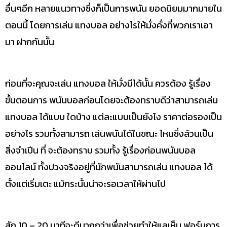
อื่นๆอีก หลายแนวทางซึ่งก็เป็นการพนัน ยอดนิยมมากมายใน
ตอนนี้ โดยการเล่น แทงบอล อย่างไรให้มั่งคั่งที่พวกเราเอา
มา ฝากกันนั้น
ก่อนที่จะคุณจะเล่น แทงบอล ให้มั่งมีได้นั้น ควรต้อง รู้เรื่อง
ขั้นตอนการ พนันบอลก่อนโดยจะต้องทราบดีว่าสามารถเล่น
แทงบอล ได้แบบ ใดบ้าง แต่ละแบบเป็นยังไง ราคาต่อรองเป็น
อย่างไร รวมทั้งสามารถ เล่นพนันได้ในขณะ ไหนซึ่งล้วนเป็น
สิ่งจำเปีน ที่ จะต้องทราบ รวมทั้ง รู้เรื่องก่อนพนันบอล
ออนไลน์ ทั้งปวงจริงอยู่ที่นักพนันสามารถเล่น แทงบอล ได้
ตั้งแต่เริ่มเตะ แม้กระนั้นน่าจะรอเวลาให้ผ่านไป
สัก 10 – 20 นาทีจะดีมากกว่าเพื่อช่วยทำให้แลเห็น ฟอร์มการ