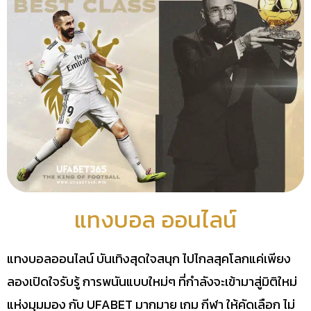
แทงบอล ออนไลน์
แทงบอลออนไลน์ บันเทิงสุดใจสนุก ไปไกลสุคโลกแค่เพียง
ลองเปิดใจรับรู้ การพนันแบบใหม่ๆ ที่กำลังจะเข้ามาสู่มิติใหม่
แห่งมุมมอง กับ UFABET มากมาย เกม กีฬา ให้คัดเลือก ไม่