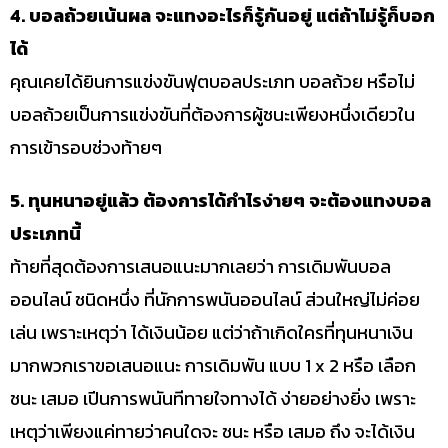
4. บอลถ้วยเน้นผล จะแทงอะไรก็รู้กันอยู่ แต่ถ้าไม่รู้ก็บอก
ได้
คุณเคยได้ยินการแข่งขันฟุตบอลประเภท บอลถ้วย หรือไม่
บอลถ้วยเป็นการแข่งขันที่ต้องการผู้ชนะเพียงหนึ่งเดียวใน
การเข้ารอบช่วงท้ายๆ
5. ทุนหนาอยู่แล้ว ต้องการได้กำไรง่ายๆ จะต้องแทงบอล
ประเภทนี้
ท้ายที่สุดต้องการเสนอแนะมากเลยว่า การเดิมพันบอล
ออนไลน์ ชนิดหนึ่ง ที่นักการพนันออนไลน์ ส่วนใหญ่ไม่ค่อย
เล่น เพราะเหตุว่า ได้เงินน้อย แต่ว่าถ้าเกิดใครที่ทุนหนาเงิน
มากพวกเราขอเสนอแนะ การเดิมพัน แบบ 1 x 2 หรือ เลือก
ชนะ เสมอ เปีนการพนันทีทายใจทางได้ ง่ายอย่างยิ่ง เพราะ
เหตุว่าเพียงแค่ทายว่าคนใดจะ ชนะ หรือ เสมอ ถึง จะได้เงิน