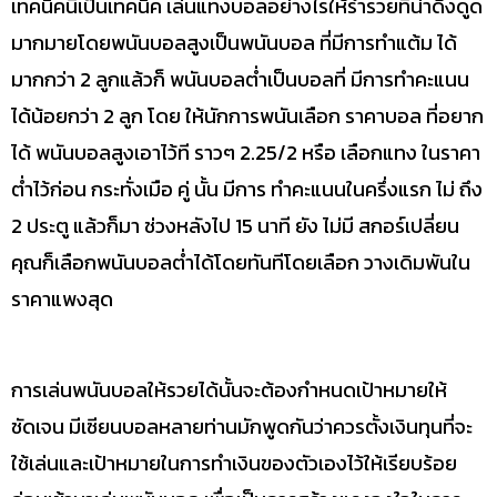
เทคนิคนี้เป็นเทคนิค เล่นแทงบอลอย่างไรให้ร่ำรวยที่น่าดึงดูด
มากมายโดยพนันบอลสูงเป็นพนันบอล ที่มีการทำแต้ม ได้
มากกว่า 2 ลูกแล้วก็ พนันบอลต่ำเป็นบอลที่ มีการทำคะแนน
ได้น้อยกว่า 2 ลูก โดย ให้นักการพนันเลือก ราคาบอล ที่อยาก
ได้ พนันบอลสูงเอาไว้ที ราวๆ 2.25/2 หรือ เลือกแทง ในราคา
ต่ำไว้ก่อน กระทั่งเมือ คู่ นั้น มีการ ทำคะแนนในครึ่งแรก ไม่ ถึง
2 ประตู แล้วก็มา ช่วงหลังไป 15 นาที ยัง ไม่มี สกอร์เปลี่ยน
คุณก็เลือกพนันบอลต่ำได้โดยทันทีโดยเลือก วางเดิมพันใน
ราคาแพงสุด
การเล่นพนันบอลให้รวยได้นั้นจะต้องกำหนดเป้าหมายให้
ชัดเจน มีเซียนบอลหลายท่านมักพูดกันว่าควรตั้งเงินทุนที่จะ
ใช้เล่นและเป้าหมายในการทำเงินของตัวเองไว้ให้เรียบร้อย