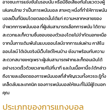
อาจชนะการแข่งขันในรอบนั้น หรือมีชื่อเสียงกันในแวดวงผู้
เล่นคนไทย ว่าเป็นการพนันบอล สาเหตุ หนึ่งที่ทำให้การพนัน
บอลเป็นที่นิยมโดยตลอดนั้นได้แก่ ความหลากหลายของ
จำพวกการพนันบอล ที่ผู้เล่นสามารถเลือกการพนัน ได้ตาม
สะดวกและก็ความชื่นชอบของตัวเองโดยไม่จำกัดนอกเหนือ
จากนั้นการเดิมพันในแบบออนไลน์จากการเล่นผ่าน คาสิโน
ออนไลน์ ได้เงินจริงมีเว็บไซต์ไหนบ้าง ยังมาพร้อมกับความ
สะดวกสบายเหตุเพราะผู้เล่นสามารถฝากและก็ถอนเงินได้
อย่างรวดเร็วด้วยเวลาแค่ไม่กี่นาที และในเนื้อหานี้จะได้กล่าว
ถึงรายละเอียดของการพนันบอลที่สำคัญรวมทั้งควรจะรู้ทั้ง
เคล็ดลับและเทคนิค ของการพนันบอลให้ชนะที่ไม่มีผู้ใดบอก
คุณ
ประเภทของการแทงบอล