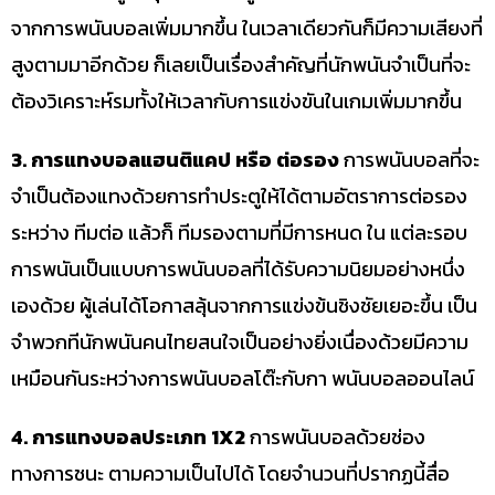
จากการพนันบอลเพิ่มมากขึ้น ในเวลาเดียวกันก็มีความเสียงที่
สูงตามมาอีกด้วย ก็เลยเป็นเรื่องสำคัญที่นักพนันจำเป็นที่จะ
ต้องวิเคราะห์รมทั้งให้เวลากับการแข่งขันในเกมเพิ่มมากขึ้น
3. การแทงบอลแฮนติแคป หรือ ต่อรอง
การพนันบอลที่จะ
จำเป็นต้องแทงด้วยการทำประตูให้ได้ตามอัตราการต่อรอง
ระหว่าง ทีมต่อ แล้วก็ ทีมรองตามที่มีการหนด ใน แต่ละรอบ
การพนันเป็นแบบการพนันบอลที่ได้รับความนิยมอย่างหนึ่ง
เองด้วย ผู้เล่นได้โอกาสลุ้นจากการแข่งข้นชิงชัยเยอะขึ้น เป็น
จำพวกทีนักพนันคนไทยสนใจเป็นอย่างยิ่งเนื่องด้วยมีความ
เหมือนกันระหว่างการพนันบอลโต๊ะกับกา พนันบอลออนไลน์
4. การแทงบอลประเภท 1X2
การพนันบอลด้วยช่อง
ทางการชนะ ตามความเป็นไปได้ โดยจำนวนที่ปรากฏนี้สื่อ